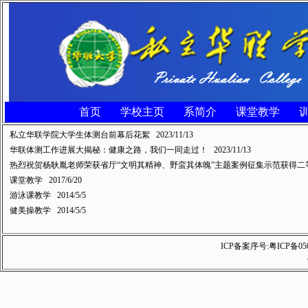
首页
学校主页
系简介
课堂教学
私立华联学院大学生体测台前幕后花絮
2023/11/13
华联体测工作进展大揭秘：健康之路，我们一同走过！
2023/11/13
热烈祝贺杨耿胤老师荣获省厅“文明其精神、野蛮其体魄”主题案例征集示范获得二
课堂教学
2017/6/20
游泳课教学
2014/5/5
健美操教学
2014/5/5
ICP备案序号:
粤ICP备05