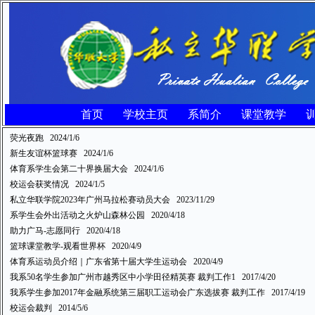
首页
学校主页
系简介
课堂教学
荧光夜跑
2024/1/6
新生友谊杯篮球赛
2024/1/6
体育系学生会第二十界换届大会
2024/1/6
校运会获奖情况
2024/1/5
私立华联学院2023年广州马拉松赛动员大会
2023/11/29
系学生会外出活动之火炉山森林公园
2020/4/18
助力广马-志愿同行
2020/4/18
篮球课堂教学-观看世界杯
2020/4/9
体育系运动员介绍｜广东省第十届大学生运动会
2020/4/9
我系50名学生参加广州市越秀区中小学田径精英赛 裁判工作1
2017/4/20
我系学生参加2017年金融系统第三届职工运动会广东选拔赛 裁判工作
2017/4/19
校运会裁判
2014/5/6